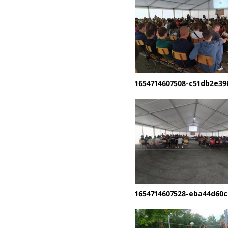
1654714607508-c51db2e39
1654714607528-eba44d60c