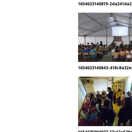
1654633140819-2da241da2
1654633140843-418c8a32e
1654676094937-17c12e529c