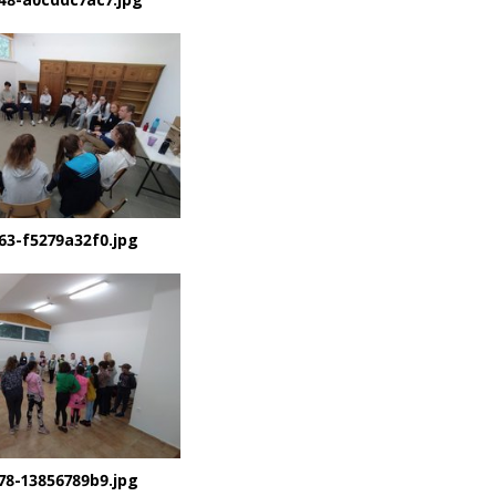
63-f5279a32f0.jpg
78-13856789b9.jpg