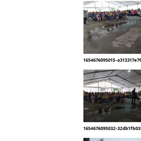
1654676095015-a313317e79
1654676095032-32db1fb03