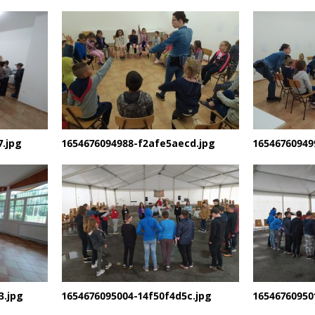
7.jpg
1654676094988-f2afe5aecd.jpg
16546760949
3.jpg
1654676095004-14f50f4d5c.jpg
16546760950