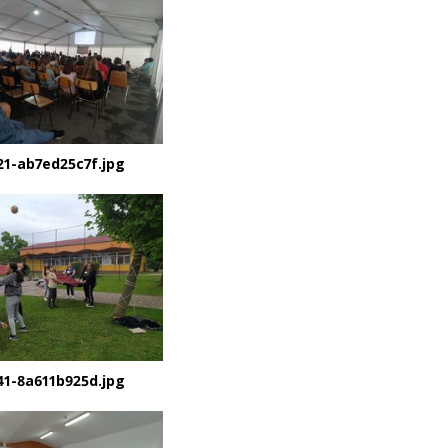
21-ab7ed25c7f.jpg
41-8a611b925d.jpg