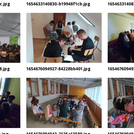
c.jpg
1654633140830-b19948f1cb.jpg
16546331408
8.jpg
1654676094927-84228bb401.jpg
16546760949
.jpg
1654676094943-2125a13589.jpg
16546760949