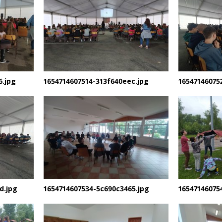
6.jpg
1654714607514-313f640eec.jpg
16547146075
d.jpg
1654714607534-5c690c3465.jpg
16547146075