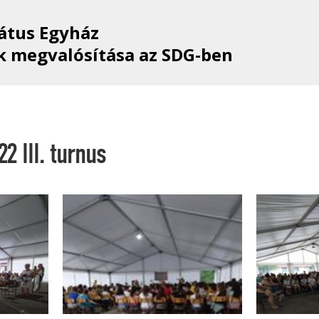
átus Egyház
 megvalósítása az SDG-ben
2 III. turnus