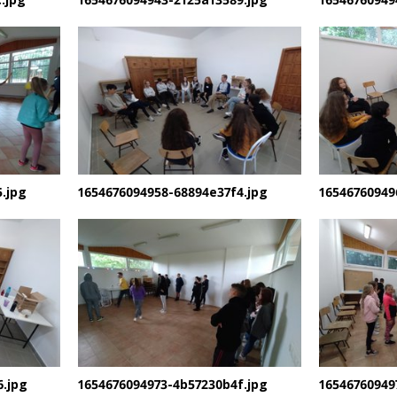
.jpg
1654676094958-68894e37f4.jpg
16546760949
6.jpg
1654676094973-4b57230b4f.jpg
16546760949