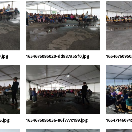
.jpg
1654676095020-dd887a55f0.jpg
16546760950
5.jpg
1654676095036-86f777c199.jpg
16547146074