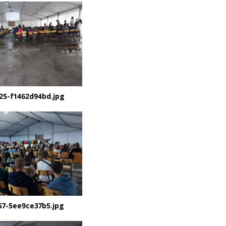
25-f1462d94bd.jpg
57-5ee9ce37b5.jpg