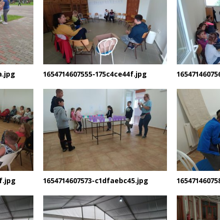
a.jpg
1654714607555-175c4ce44f.jpg
16547146075
f.jpg
1654714607573-c1dfaebc45.jpg
16547146075