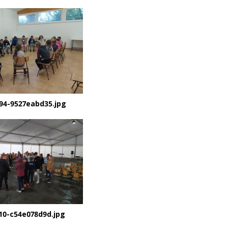
94-9527eabd35.jpg
10-c54e078d9d.jpg