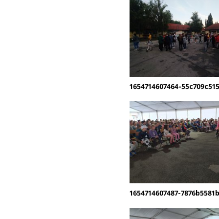
1654714607464-55c709c515
1654714607487-7876b5581b