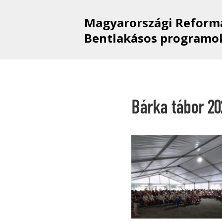
Magyarországi Reform
Bentlakásos programok
Bárka tábor 202