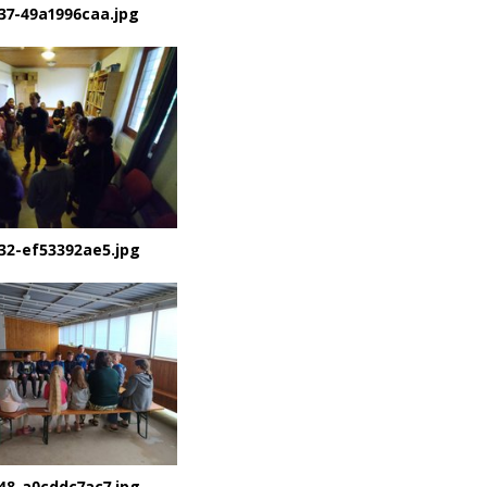
37-49a1996caa.jpg
32-ef53392ae5.jpg
48-a0cddc7ac7.jpg