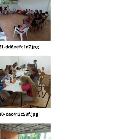
61-dd6eefc1d7.jpg
80-cac413c58f.jpg