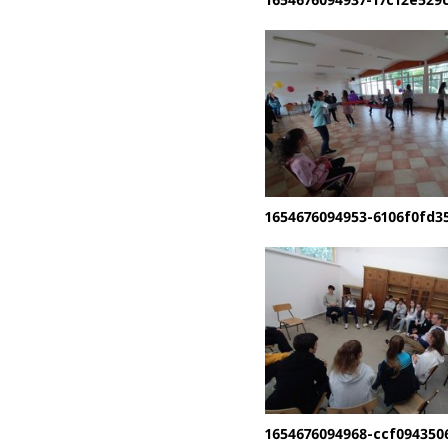
1654676094953-6106f0fd35
1654676094968-ccf094350