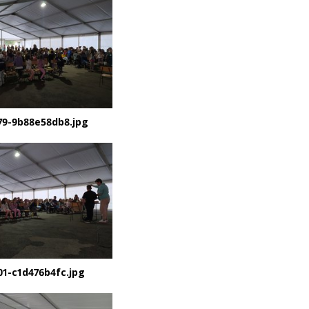
79-9b88e58db8.jpg
01-c1d476b4fc.jpg