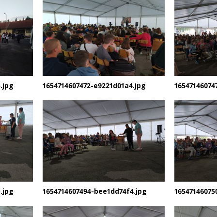
.jpg
1654714607472-e9221d01a4.jpg
16547146074
.jpg
1654714607494-bee1dd74f4.jpg
16547146075